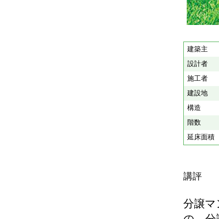
建築主
設計者
施工者
建設地
構造
階数
延床面積
講評
分譲マ
の、分