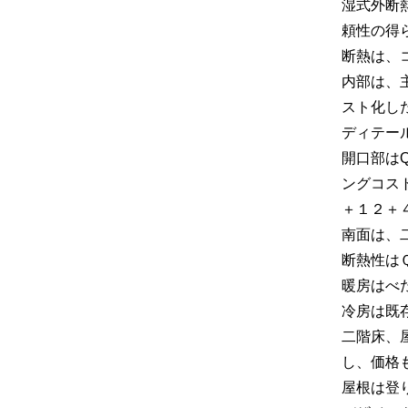
湿式外断
頼性の得
断熱は、
内部は、
スト化し
ディテー
開口部は
ングコス
＋１２＋
南面は、
断熱性は
暖房はべ
冷房は既
二階床、
し、価格
屋根は登