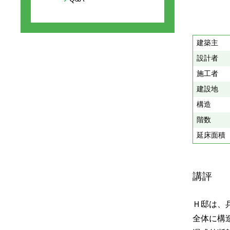
建築主
設計者
施工者
建設地
構造
階数
延床面積
講評
Ｈ邸は、
全体に構