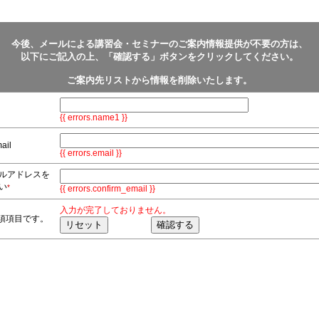
今後、メールによる講習会・セミナーのご案内情報提供が不要の方は、
以下にご記入の上、「確認する」ボタンをクリックしてください。
ご案内先リストから情報を削除いたします。
{{ errors.name1 }}
il
{{ errors.email }}
ルアドレスを
い
*
{{ errors.confirm_email }}
入力が完了しておりません。
須項目です。
確認する