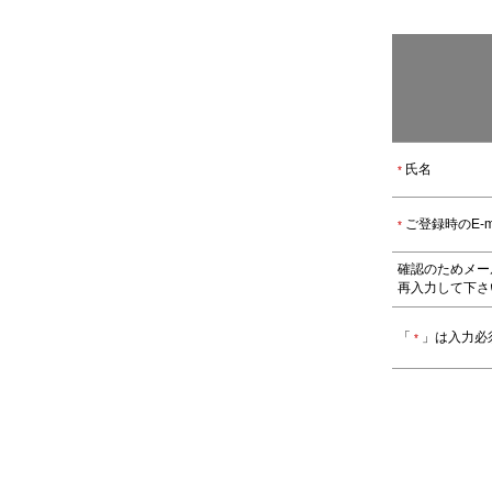
氏名
*
ご登録時のE-ma
*
確認のためメー
再入力して下さ
「
」は入力必
*